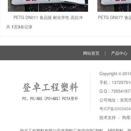
PETG DN011 食品级 耐化学性 高抗冲
PETG GN077
共
1
页
3
条记录
网站首页
|
产品中心
Copyright ©
手机：137257
Q Q：
73554197
公司地址：东莞
粤ICP备200340
技术支持 ：
狗尾
登卓工程塑料有限公司是塑料厂家提供PC塑料、
ABS塑料
、
P