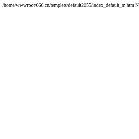
/home/wwwroot/666.cn/templets/default2055/index_default_m.htm N