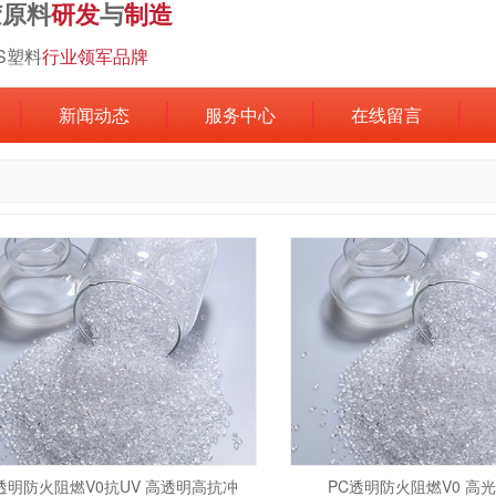
胶原料
研发
与
制造
BS塑料
行业领军品牌
新闻动态
服务中心
在线留言
透明防火阻燃V0抗UV 高透明高抗冲
PC透明防火阻燃V0 高