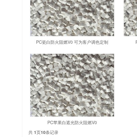
PC瓷白防火阻燃V0 可为客户调色定制
PC苹果白遮光防火阻燃V0
共
1
页
10
条记录