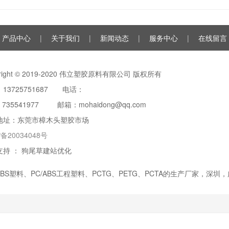
产品中心
|
关于我们
|
新闻动态
|
服务中心
|
在线留言
yright © 2019-2020 伟立塑胶原料有限公司 版权所有
13725751687 电话：
：
735541977
邮箱：mohaidong@qq.com
地址：东莞市樟木头塑胶市场
P备20034048号
支持 ：
狗尾草建站优化
ABS塑料
、
PC/ABS工程塑料
、PCTG、PETG、PCTA的生产厂家，深