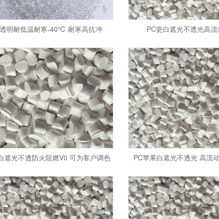
C透明耐低温耐寒-40℃ 耐寒高抗冲
PC瓷白遮光不透光高流
白遮光不透防火阻燃V0 可为客户调色
PC苹果白遮光不透光 高流动