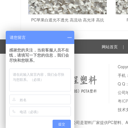
PC苹果白遮光不透光 高流动 高光泽 高抗
请您留言
网站首页
|
感谢您的关注，当前客服人员不在
线，请填写一下您的信息，我们会
尽快和您联系。
Cop
手机：
Q Q
公司
粤IC
技术
登卓工程塑料有限公司是塑料厂家提供PC塑料、
提交