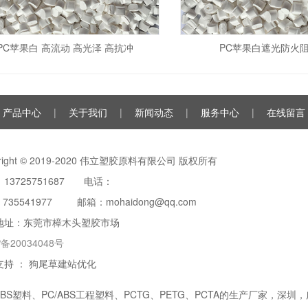
PC苹果白 高流动 高光泽 高抗冲
PC苹果白遮光防火阻
产品中心
|
关于我们
|
新闻动态
|
服务中心
|
在线留言
yright © 2019-2020 伟立塑胶原料有限公司 版权所有
13725751687 电话：
：
735541977
邮箱：mohaidong@qq.com
地址：东莞市樟木头塑胶市场
P备20034048号
支持 ：
狗尾草建站优化
ABS塑料
、
PC/ABS工程塑料
、PCTG、PETG、PCTA的生产厂家，深