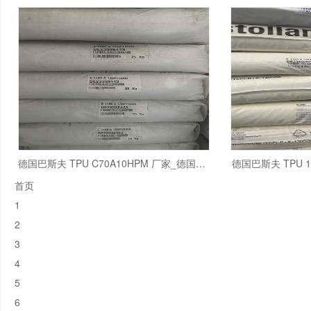
德国巴斯夫 TPU C70A10HPM 厂家_德国巴斯夫
德国巴斯夫 TPU 
首页
1
2
3
4
5
6