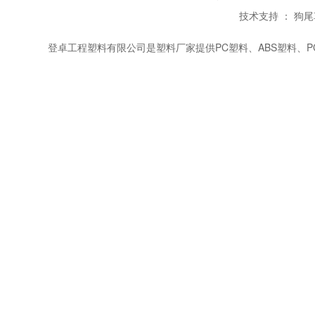
技术支持 ：
狗尾
登卓工程塑料有限公司是塑料厂家提供PC塑料、
ABS塑料
、
P