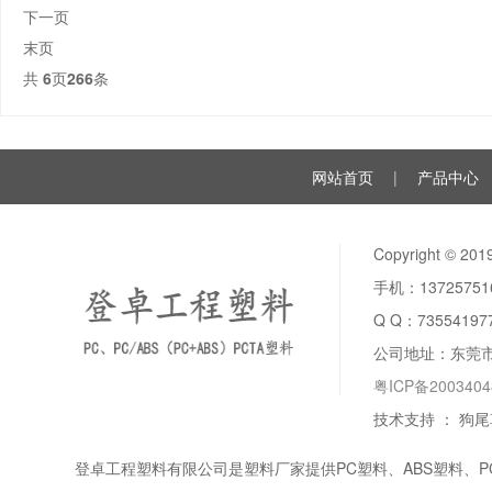
下一页
末页
共
6
页
266
条
网站首页
|
产品中心
Copyright ©
手机：137257
Q Q：
73554197
公司地址：东莞
粤ICP备200340
技术支持 ：
狗尾
登卓工程塑料有限公司是塑料厂家提供PC塑料、
ABS塑料
、
P