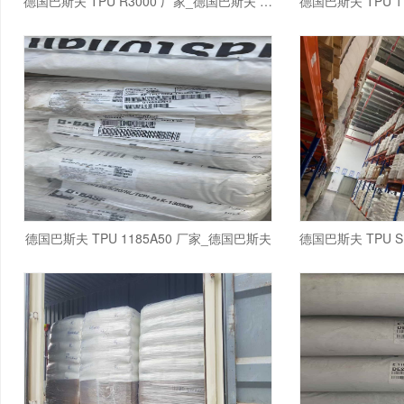
德国巴斯夫 TPU R3000 厂家_德国巴斯夫 TP
德国巴斯夫 TPU 1185A50 厂家_德国巴斯夫