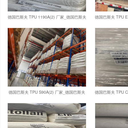
德国巴斯夫 TPU 1190A(2) 厂家_德国巴斯夫
德国巴斯夫 TPU S90A(2) 厂家_德国巴斯夫