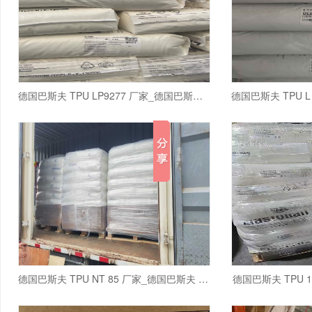
德国巴斯夫 TPU LP9277 厂家_德国巴斯夫 T
德国巴斯夫 TPU NT 85 厂家_德国巴斯夫 TP
德国巴斯夫 TPU 