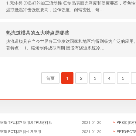
1.壳体类 ①良好的加工流动性 ②制品表面光泽度和硬度要高，着色
温或低温冲击强度要高，拉伸强度、耐蠕变性、弯…
热流道模具的五大特点是哪些
热流道模具在当今世界各工业发达国家和地区均得到极为广泛的应用
著特点： 1、缩短制件成型周期 因没有浇道系统冷…
首页
1
2
3
4
5
应商-TPU材料应用及TPU材料系
2021-01-20
PPS塑胶材
应商-PCT材料特性及应用
2021-01-20
PETG/PC