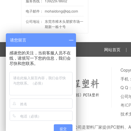
服务热线：
13922978602
电子邮件：
mohaidong@qq.com
公司地址：
东莞市樟木头塑胶市场一
期新一栋十号
请您留言
网站首页
|
感谢您的关注，当前客服人员不在
线，请填写一下您的信息，我们会
尽快和您联系。
Cop
手机：
Q Q
公司
粤IC
技术
登卓工程塑料有限公司是塑料厂家提供PC塑料、
提交