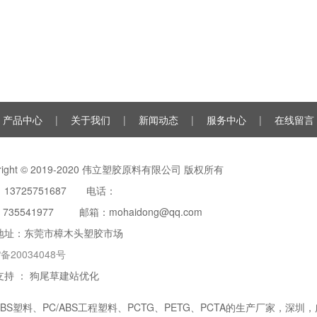
产品中心
|
关于我们
|
新闻动态
|
服务中心
|
在线留言
yright © 2019-2020 伟立塑胶原料有限公司 版权所有
13725751687 电话：
：
735541977
邮箱：mohaidong@qq.com
地址：东莞市樟木头塑胶市场
P备20034048号
支持 ：
狗尾草建站优化
ABS塑料
、
PC/ABS工程塑料
、PCTG、PETG、PCTA的生产厂家，深