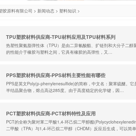
塑胶原料有限公司
>
新闻动态
>
塑料知识
>
TPU塑胶材料供应商-TPU材料应用及TPU材料系列
热塑性聚氨脂弹性体（TPU）是由二异氰酸酯、扩链剂和大分子二醇聚
的性能介于橡胶与塑料之间，它具有橡胶的高弹性，又…
PPS塑胶材料供应商-PPS材料主要性能有哪些
PPS是英文Poly(p-phenylenesulfide)的简称，中文名：聚
半结晶聚合物，熔点高达285度。由于高度稳定的化学键，因…
PCT塑胶材料供应商-PCT材料特性及应用
PCT的全称为聚对苯二甲酸1,4-环己烷二甲醇酯(Polycyclohexylenedimet
二甲酸（TPA）与1,4-环己烷二甲醇（CHDM）反应后生成，可以简