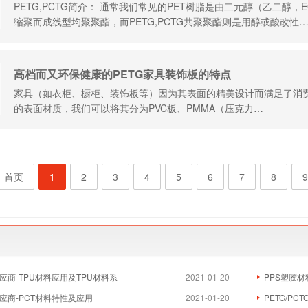
PETG,PCTG简介： 通常我们常见的PET树脂是由二元醇（乙二醇，
缩聚而成线型均聚聚酯，而PETG,PCTG共聚聚酯则是用醇或酸改性
高档而又环保健康的PETG家具装饰板的特点
家具（如衣柜、橱柜、装饰板等）因为其表面的精美设计而满足了消
的表面材质，我们可以将其分为PVC板、PMMA（压克力…
首页
1
2
3
4
5
6
7
8
9
应商-TPU材料应用及TPU材料系
2021-01-20
PPS塑胶材
应商-PCT材料特性及应用
2021-01-20
PETG/PC