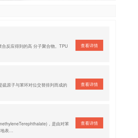
查看详情
合反应得到的高 分子聚合物。TPU
查看详情
苯硫醚。它是硫原子与苯环对位交替排列而成的
查看详情
hyleneTerephthalate)，是由对苯
单地表…