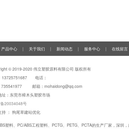
产品中心
|
关于我们
|
新闻动态
|
服务中心
|
在线留言
yright © 2019-2020 伟立塑胶原料有限公司 版权所有
13725751687 电话：
：
735541977
邮箱：mohaidong@qq.com
地址：东莞市樟木头塑胶市场
P备20034048号
支持 ：
狗尾草建站优化
ABS塑料
、
PC/ABS工程塑料
、PCTG、PETG、PCTA的生产厂家，深