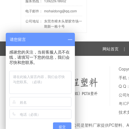
服务热线：
13922978602
电子邮件：
mohaidong@qq.com
公司地址：
东莞市樟木头塑胶市场一
期新一栋十号
请您留言
网站首页
|
感谢您的关注，当前客服人员不在
线，请填写一下您的信息，我们会
尽快和您联系。
Cop
手机：
Q Q
公司
粤IC
技术
登卓工程塑料有限公司是塑料厂家提供PC塑料、
提交