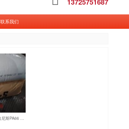
13725751687
联系我们
塞拉尼斯PA66 R533厂家_塞拉尼斯PA66 R533价格