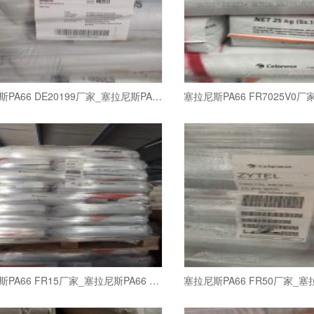
塞拉尼斯PA66 DE20199厂家_塞拉尼斯PA66 DE2
塞拉尼斯PA66 FR15厂家_塞拉尼斯PA66 FR15价格