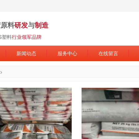
胶原料
研发
与
制造
BS塑料
行业领军品牌
新闻动态
服务中心
在线留言
>