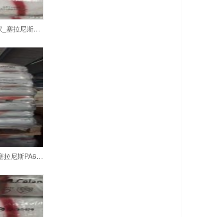
塞拉尼斯PA66 70G30HSL厂家_塞拉尼斯PA66 70
塞拉尼斯PA66 103HSL厂家_塞拉尼斯PA66 103H