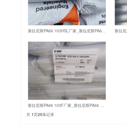
塞拉尼斯PA66 103HSL厂家_塞拉尼斯PA66 103H
塞拉尼斯PA66 103F厂家_塞拉尼斯PA66 103F价格
共
1
页
25
条记录