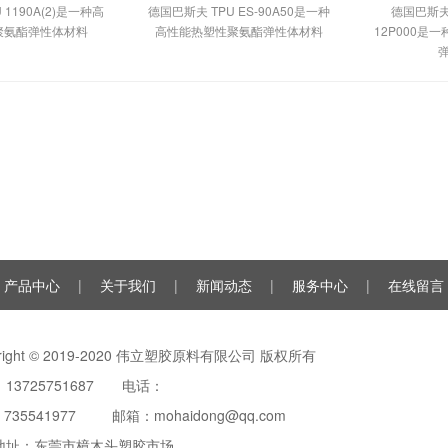
 1190A(2)是一种高
德国巴斯夫 TPU ES-90A50是一种
德国巴斯夫 T
聚氨酯弹性体材料
高性能热塑性聚氨酯弹性体材料
12P000是
产品中心
|
关于我们
|
新闻动态
|
服务中心
|
在线留言
yright © 2019-2020 伟立塑胶原料有限公司 版权所有
13725751687 电话：
：
735541977
邮箱：mohaidong@qq.com
地址：东莞市樟木头塑胶市场