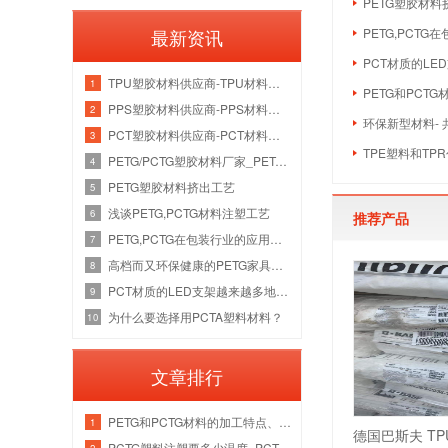
PETG塑胶材料
最新资讯
PETG,PCT
PCT材质的L
TPU塑胶材料供应商-TPU材料应用及TPU材料系
1
PETG和PCT
PPS塑胶材料供应商-PPS材料主要性能有哪些
2
环保新型材料- 
PCT塑胶材料供应商-PCT材料特性及应用
3
TPE塑料和T
PETG/PCTG塑胶材料厂家_PETG/PCTG材料规格特点
4
PETG塑胶材料挤出工艺
5
浅谈PETG,PCTG材料注塑工艺
6
推荐产品
PETG,PCTG在包装行业的应用有哪些
7
高档而又环保健康的PETG家具装饰板的特点
8
PCT材质的LED支架越来越多地应用于照明中
9
为什么要选择用PCTA塑料材料？
10
文章排行
PETG和PCTG材料的加工特点、建议和注意事
1
PCTG塑料注塑要多少温度_PCTG塑料注塑温度
2